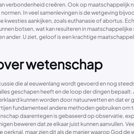
erbondenheid creëren. Ook op maatschappelijk nivea
e normen. In veel samenlevingen is de wetgeving bijv
kwesties aankijken, zoals euthanasie of abortus. Ech
unnen botsen, wat kan resulteren in maatschappelijk
een ander. U ziet, geloof is een krachtige maatschappel
over wetenschap
ssie die al eeuwenlang wordt gevoerd en nog steeds ac
e alles geschapen heeft en de loop der dingen bepaal
rklaard kunnen worden door natuurwetten en dat er gee
partijen fundamenteel andere methoden gebruiken om t
etenschap daarentegen is gebaseerd op observatie, ex
igen beweren dat ze elkaar juist kunnen aanvullen. V
 oerknal, maar zien dit als de manier waarop God de w