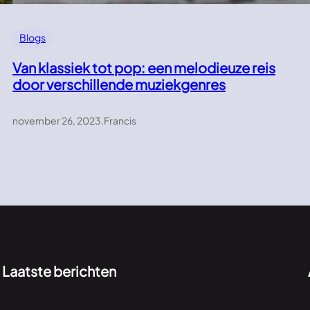
Blogs
Van klassiek tot pop: een melodieuze reis
door verschillende muziekgenres
november 26, 2023
.
Francis
Laatste berichten