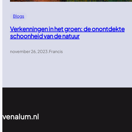
Blogs
Verkenningen in het groen: de onontdekte
schoonheid van de natuur
november 26, 2023
.
Francis
venalum.nl