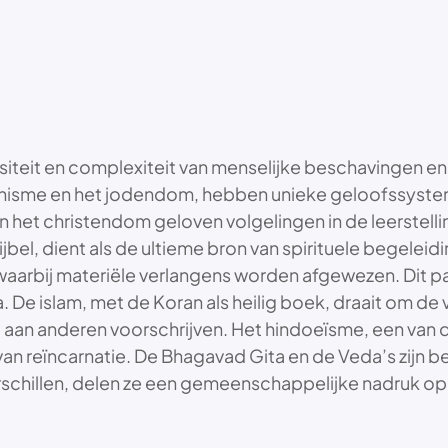
siteit en complexiteit van menselijke beschavingen en
hisme en het jodendom, hebben unieke geloofssysteme
In het christendom geloven volgelingen in de leerstelli
Bijbel, dient als de ultieme bron van spirituele begele
 waarbij materiële verlangens worden afgewezen. Dit p
De islam, met de Koran als heilig boek, draait om de vi
d aan anderen voorschrijven. Het hindoeïsme, een van d
 reïncarnatie. De Bhagavad Gita en de Veda’s zijn bel
rschillen, delen ze een gemeenschappelijke nadruk op e