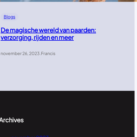
Blogs
De magische wereld van paarden:
verzorging, rijden en meer
november 26, 2023
.
Francis
Archives