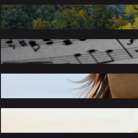
Verkenningen in het groen: de onontdekte
schoonheid van de natuur
november 26, 2023
Van klassiek tot pop: een melodieuze reis
door verschillende muziekgenres
november 26, 2023
De magische wereld van paarden:
verzorging, rijden en meer
november 26, 2023
Ontrafel de geheimen van een gezond
leven
november 26, 2023