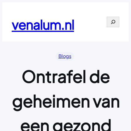
Ga
naar
de
venalum.nl
Search
inhoud
Blogs
Ontrafel de
geheimen van
een gezond