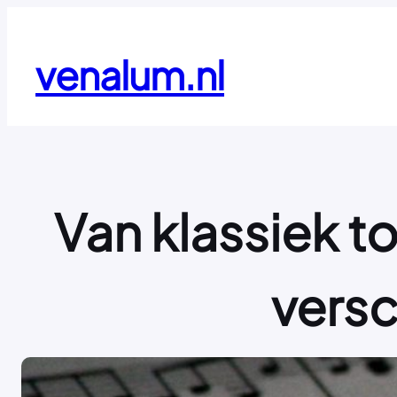
Ga
naar
de
venalum.nl
inhoud
Van klassiek t
versc