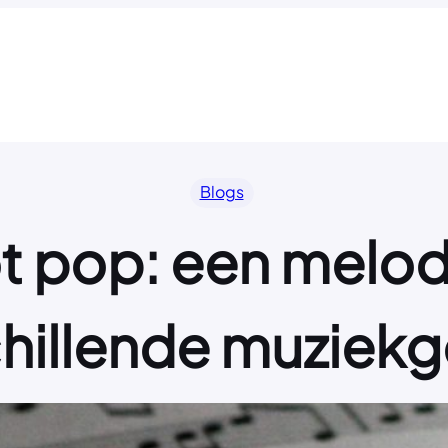
Blogs
ot pop: een melod
hillende muziek