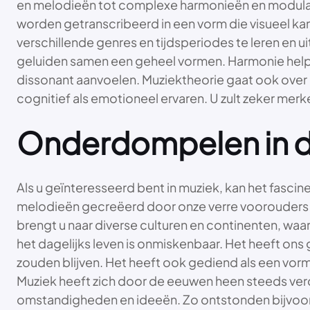
en melodieën tot complexe harmonieën en modulati
worden getranscribeerd in een vorm die visueel ka
verschillende genres en tijdsperiodes te leren en u
geluiden samen een geheel vormen. Harmonie help
dissonant aanvoelen. Muziektheorie gaat ook over 
cognitief als emotioneel ervaren. U zult zeker merke
Onderdompelen in d
Als u geïnteresseerd bent in muziek, kan het fascin
melodieën gecreëerd door onze verre voorouders to
brengt u naar diverse culturen en continenten, waar
het dagelijks leven is onmiskenbaar. Het heeft o
zouden blijven. Het heeft ook gediend als een vo
Muziek heeft zich door de eeuwen heen steeds verd
omstandigheden en ideeën. Zo ontstonden bijvoorb