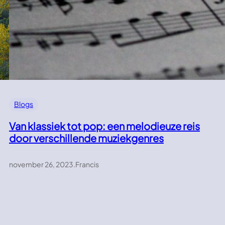
Blogs
Van klassiek tot pop: een melodieuze reis
door verschillende muziekgenres
november 26, 2023
.
Francis