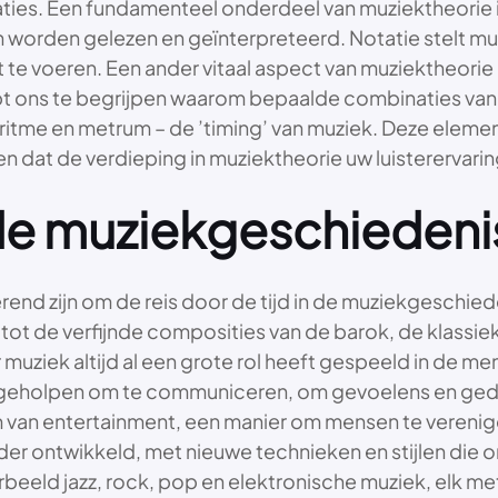
es. Een fundamenteel onderdeel van muziektheorie is
n worden gelezen en geïnterpreteerd. Notatie stelt mu
it te voeren. Een ander vitaal aspect van muziektheorie
t ons te begrijpen waarom bepaalde combinaties van 
ritme en metrum – de ’timing’ van muziek. Deze elem
n dat de verdieping in muziektheorie uw luisterervaring
e muziekgeschiedeni
erend zijn om de reis door de tijd in de muziekgeschie
t de verfijnde composities van de barok, de klassieke
 muziek altijd al een grote rol heeft gespeeld in de m
ns geholpen om te communiceren, om gevoelens en ged
rm van entertainment, een manier om mensen te vereni
er ontwikkeld, met nieuwe technieken en stijlen die o
eeld jazz, rock, pop en elektronische muziek, elk me