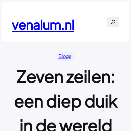
Ga
naar
de
venalum.nl
Search
inhoud
Blogs
Zeven zeilen:
een diep duik
in de wereld