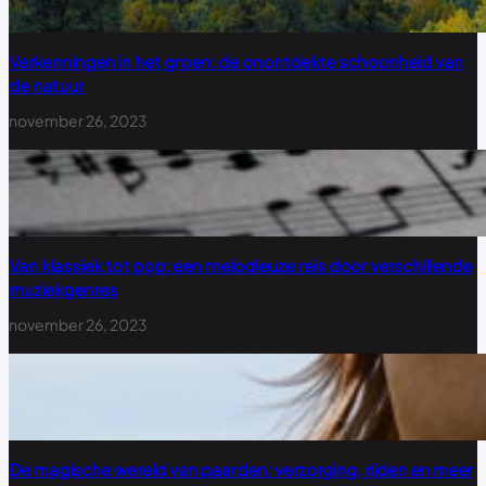
Verkenningen in het groen: de onontdekte schoonheid van
de natuur
november 26, 2023
Van klassiek tot pop: een melodieuze reis door verschillende
muziekgenres
november 26, 2023
De magische wereld van paarden: verzorging, rijden en meer