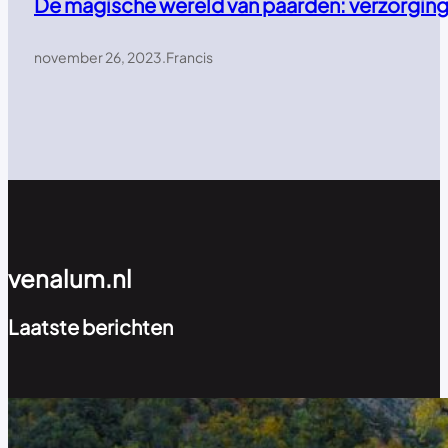
De magische wereld van paarden: verzorging,
november 26, 2023
.
Francis
venalum.nl
Laatste berichten