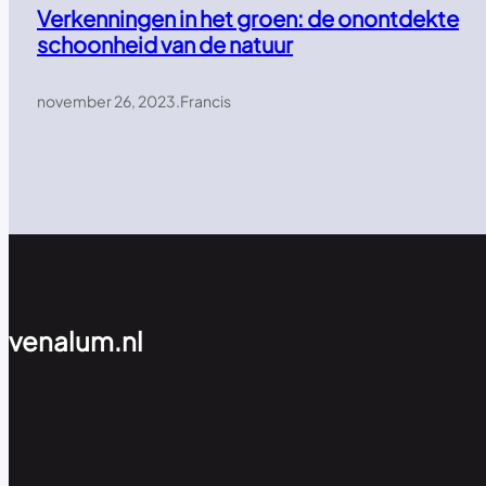
Verkenningen in het groen: de onontdekte
schoonheid van de natuur
november 26, 2023
.
Francis
venalum.nl