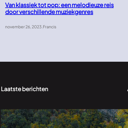
Van klassiek tot pop: een melodieuze reis
door verschillende muziekgenres
november 26, 2023
.
Francis
Laatste berichten
Verkenningen in het groen: de onontdekte
schoonheid van de natuur