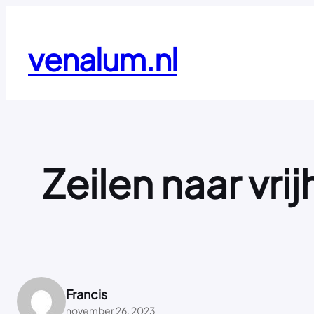
Ga
naar
de
venalum.nl
inhoud
Zeilen naar vri
Francis
november 26, 2023