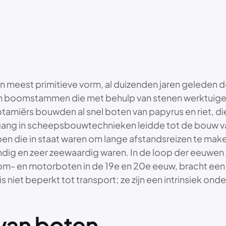
un meest primitieve vorm, al duizenden jaren geleden
dan boomstammen die met behulp van stenen werktuige
miërs bouwden al snel boten van papyrus en riet, di
tgang in scheepsbouwtechnieken leidde tot de bouw v
n die in staat waren om lange afstandsreizen te mak
g en zeer zeewaardig waren. In de loop der eeuwen zi
toom- en motorboten in de 19e en 20e eeuw, bracht een
is niet beperkt tot transport; ze zijn een intrinsiek on
 van boten