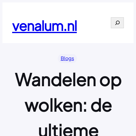
Ga
naar
de
venalum.nl
Search
inhoud
Blogs
Wandelen op
wolken: de
ultieme