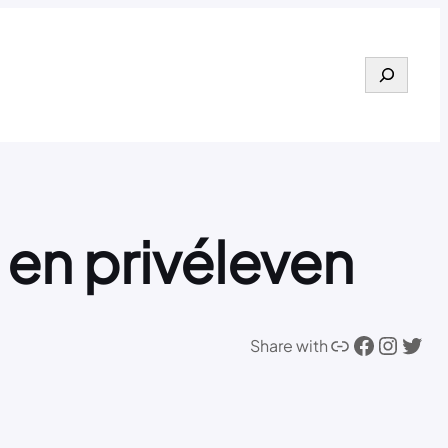
Search
 en privéleven
Link
Facebook
Instagram
Twitter
Share with