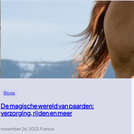
Blogs
De magische wereld van paarden:
verzorging, rijden en meer
november 26, 2023
.
Francis