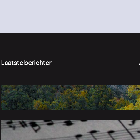
Laatste berichten
Verkenningen in het groen: de onontdekte
schoonheid van de natuur
november 26, 2023
Van klassiek tot pop: een melodieuze reis
door verschillende muziekgenres