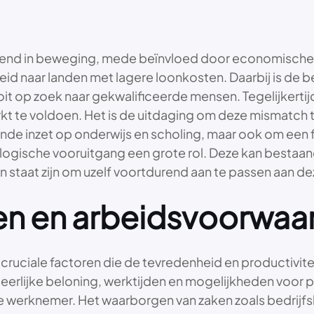
rend in beweging, mede beïnvloed door economische,
rbeid naar landen met lagere loonkosten. Daarbij is d
oit op zoek naar gekwalificeerde mensen. Tegelijkerti
 te voldoen. Het is de uitdaging om deze mismatch te 
de inzet op onderwijs en scholing, maar ook om een fle
ologische vooruitgang een grote rol. Deze kan besta
n in staat zijn om uzelf voortdurend aan te passen aa
 en arbeidsvoorwaar
uciale factoren die de tevredenheid en productivite
erlijke beloning, werktijden en mogelijkheden voor pe
e werknemer. Het waarborgen van zaken zoals bedrij