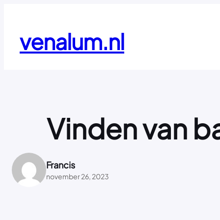
Ga
naar
de
venalum.nl
inhoud
Vinden van ba
Francis
november 26, 2023