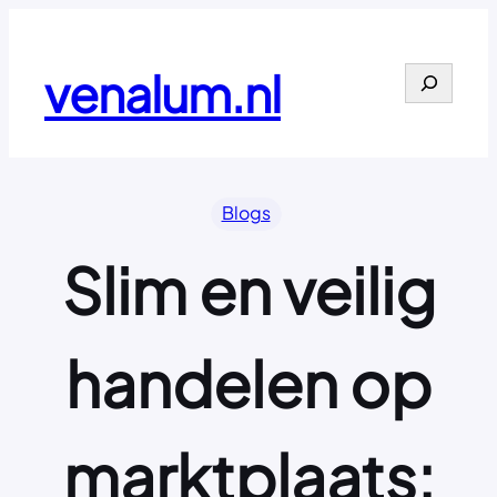
Ga
naar
de
venalum.nl
Search
inhoud
Blogs
Slim en veilig
handelen op
marktplaats: