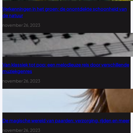
Verkenningen in het groen: de onontdekte schoonheid van
de natuur
november 26, 2023
Van klassiek tot pop: een melodieuze reis door verschillende
muziekgenres
november 26, 2023
De magische wereld van paarden: verzorging, rijden en meer
november 26, 2023