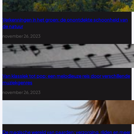
Verkenningen in het groen: de onontdekte schoonheid van
de natuur
november 26, 2023
Van klassiek tot pop: een melodieuze reis door verschillende
muziekgenres
november 26, 2023
De magische wereld van paarden: verzorging, rijden en meer