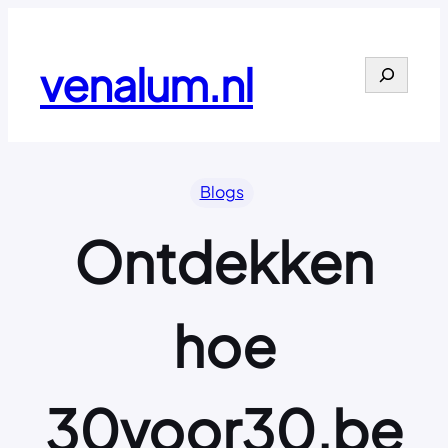
Ga
naar
de
venalum.nl
Search
inhoud
Blogs
Ontdekken
hoe
30voor30.be