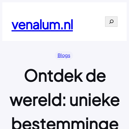
Ga
naar
de
venalum.nl
Search
inhoud
Blogs
Ontdek de
wereld: unieke
bestemminge