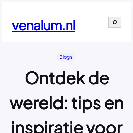
Ga
naar
de
venalum.nl
Search
inhoud
Blogs
Ontdek de
wereld: tips en
inspiratie voor