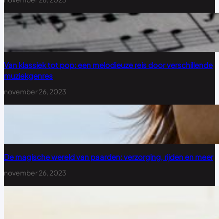
Van klassiek tot pop: een melodieuze reis door verschillende
muziekgenres
november 26, 2023
De magische wereld van paarden: verzorging, rijden en meer
november 26, 2023