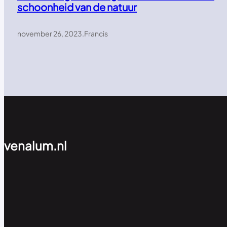
schoonheid van de natuur
november 26, 2023
.
Francis
venalum.nl