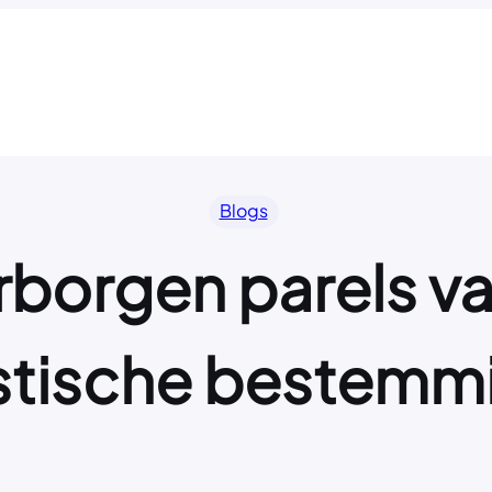
Blogs
borgen parels v
istische bestemm