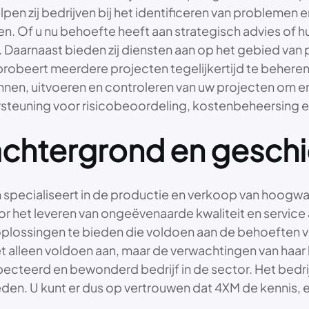
lpen zij bedrijven bij het identificeren van problemen
en. Of u nu behoefte heeft aan strategisch advies of 
ar. Daarnaast bieden zij diensten aan op het gebied 
probeert meerdere projecten tegelijkertijd te beheren.
en, uitvoeren en controleren van uw projecten om erv
rsteuning voor risicobeoordeling, kostenbeheersing 
sachtergrond en gesch
ch specialiseert in de productie en verkoop van hoog
oor het leveren van ongeëvenaarde kwaliteit en service
plossingen te bieden die voldoen aan de behoeften va
iet alleen voldoen aan, maar de verwachtingen van haa
cteerd en bewonderd bedrijf in de sector. Het bedrij
den. U kunt er dus op vertrouwen dat 4XM de kennis, 