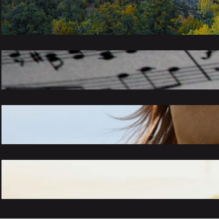
Verkenningen in het groen: de onontdekte
schoonheid van de natuur
november 26, 2023
Van klassiek tot pop: een melodieuze reis
door verschillende muziekgenres
november 26, 2023
De magische wereld van paarden:
verzorging, rijden en meer
november 26, 2023
Ontrafel de geheimen van een gezond
leven
november 26, 2023