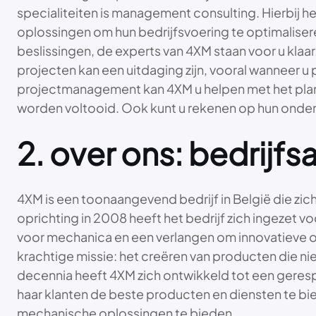
specialiteiten is management consulting. Hierbij he
oplossingen om hun bedrijfsvoering te optimaliser
beslissingen, de experts van 4XM staan voor u kla
projecten kan een uitdaging zijn, vooral wanneer u 
projectmanagement kan 4XM u helpen met het plann
worden voltooid. Ook kunt u rekenen op hun onde
2. over ons: bedrijf
4XM is een toonaangevend bedrijf in België die zi
oprichting in 2008 heeft het bedrijf zich ingezet v
voor mechanica en een verlangen om innovatieve o
krachtige missie: het creëren van producten die n
decennia heeft 4XM zich ontwikkeld tot een gerespe
haar klanten de beste producten en diensten te bie
mechanische oplossingen te bieden.