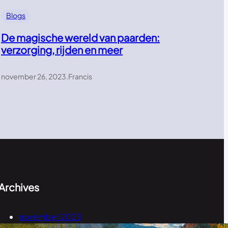
Blogs
De magische wereld van paarden:
verzorging, rijden en meer
november 26, 2023
.
Francis
Archives
november 2023