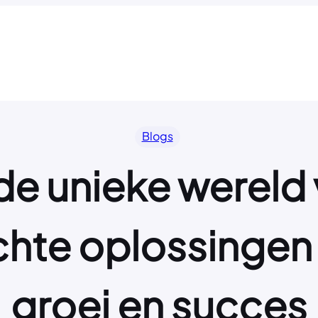
Blogs
e unieke wereld
chte oplossingen 
groei en succes