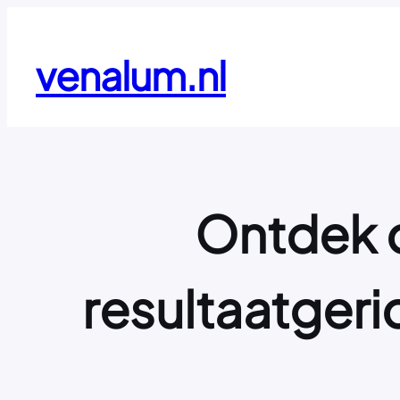
Ga
naar
de
venalum.nl
inhoud
Ontdek d
resultaatgeri