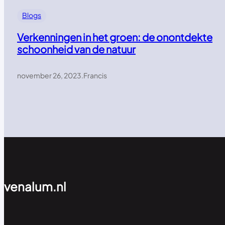
Blogs
Verkenningen in het groen: de onontdekte
schoonheid van de natuur
november 26, 2023
.
Francis
venalum.nl