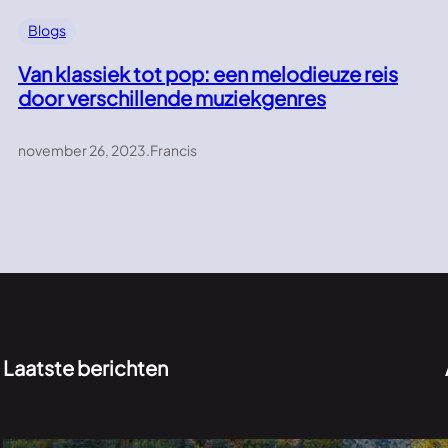
Blogs
Van klassiek tot pop: een melodieuze reis
door verschillende muziekgenres
november 26, 2023
.
Francis
Laatste berichten