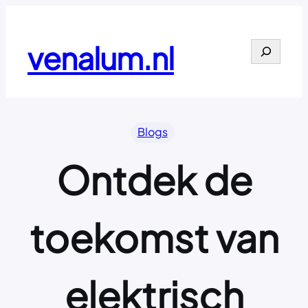
Ga
naar
de
venalum.nl
Search
inhoud
Blogs
Ontdek de
toekomst van
elektrisch