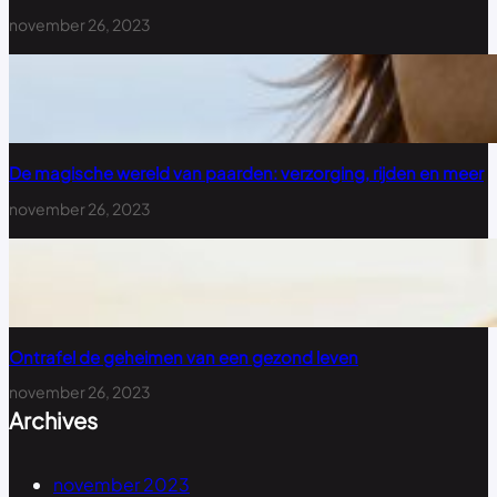
november 26, 2023
De magische wereld van paarden: verzorging, rijden en meer
november 26, 2023
Ontrafel de geheimen van een gezond leven
november 26, 2023
Archives
november 2023