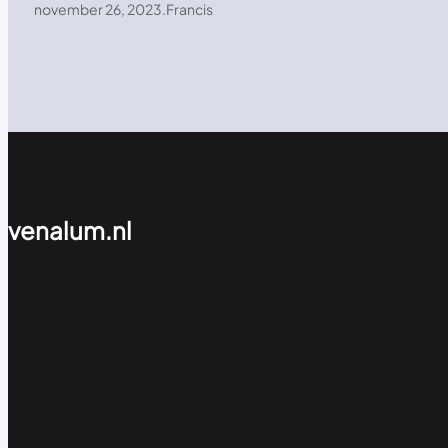
november 26, 2023
.
Francis
venalum.nl