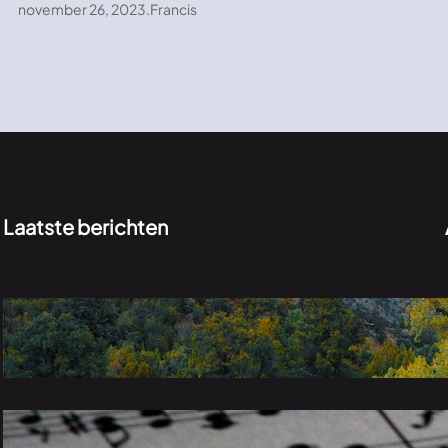
november 26, 2023
.
Francis
Laatste berichten
Verkenningen in het groen: de onontdekte
schoonheid van de natuur
november 26, 2023
Van klassiek tot pop: een melodieuze reis
door verschillende muziekgenres