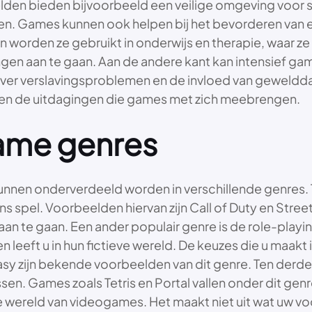
relden bieden bijvoorbeeld een veilige omgeving voor s
n. Games kunnen ook helpen bij het bevorderen van em
n worden ze gebruikt in onderwijs en therapie, waar
gen aan te gaan. Aan de andere kant kan intensief game
over verslavingsproblemen en de invloed van geweld
 en de uitdagingen die games met zich meebrengen.
game genres
unnen onderverdeeld worden in verschillende genres. 
s spel. Voorbeelden hiervan zijn Call of Duty en Street
an te gaan. Een ander populair genre is de role-playi
 leeft u in hun fictieve wereld. De keuzes die u maakt 
ntasy zijn bekende voorbeelden van dit genre. Ten der
n. Games zoals Tetris en Portal vallen onder dit genre
 wereld van videogames. Het maakt niet uit wat uw voork