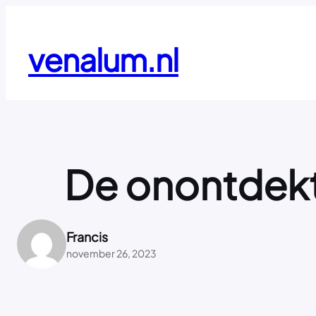
Ga
naar
de
venalum.nl
inhoud
De onontdekt
Francis
november 26, 2023