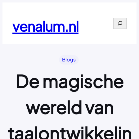
Ga
naar
de
venalum.nl
Search
inhoud
Blogs
De magische
wereld van
taalontwikkelin