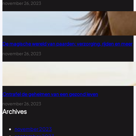
november 26, 2023
De magische wereld van paarden: verzorging, rijden en meer
november 26, 2023
Ontrafel de geheimen van een gezond leven
november 26, 2023
Archives
november 2023