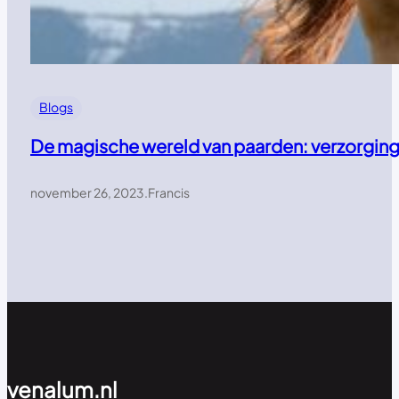
Blogs
De magische wereld van paarden: verzorging,
november 26, 2023
.
Francis
venalum.nl