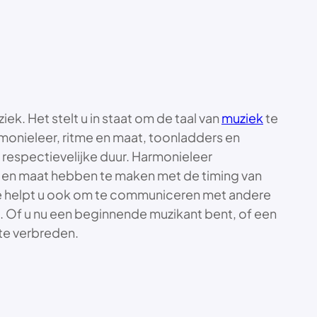
k. Het stelt u in staat om de taal van
muziek
te
rmonieleer, ritme en maat, toonladders en
 respectievelijke duur. Harmonieleer
e en maat hebben te maken met de timing van
ie helpt u ook om te communiceren met andere
n. Of u nu een beginnende muzikant bent, of een
te verbreden.