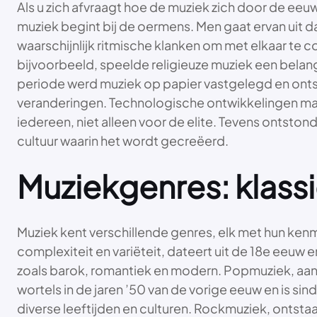
Als u zich afvraagt hoe de muziek zich door de e
muziek begint bij de oermens. Men gaat ervan uit
waarschijnlijk ritmische klanken om met elkaar t
bijvoorbeeld, speelde religieuze muziek een belangr
periode werd muziek op papier vastgelegd en onts
veranderingen. Technologische ontwikkelingen ma
iedereen, niet alleen voor de elite. Tevens ontstonde
cultuur waarin het wordt gecreëerd.
Muziekgenres: klassi
Muziek kent verschillende genres, elk met hun kenme
complexiteit en variëteit, dateert uit de 18e eeuw
zoals barok, romantiek en modern. Popmuziek, aan 
wortels in de jaren ’50 van de vorige eeuw en is s
diverse leeftijden en culturen. Rockmuziek, ontstaa