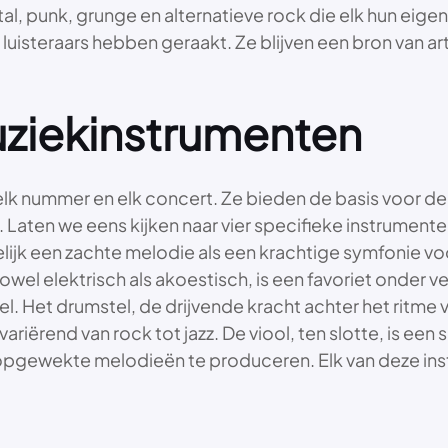
l, punk, grunge en alternatieve rock die elk hun eigen
uisteraars hebben geraakt. Ze blijven een bron van arti
uziekinstrumenten
 elk nummer en elk concert. Ze bieden de basis voor de
. Laten we eens kijken naar vier specifieke instrumenten
elijk een zachte melodie als een krachtige symfonie v
zowel elektrisch als akoestisch, is een favoriet onder 
l. Het drumstel, de drijvende kracht achter het ritme 
 variërend van rock tot jazz. De viool, ten slotte, is ee
 opgewekte melodieën te produceren. Elk van deze inst