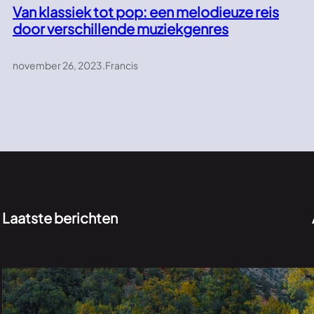
Van klassiek tot pop: een melodieuze reis
door verschillende muziekgenres
november 26, 2023
.
Francis
Laatste berichten
Verkenningen in het groen: de onontdekte
schoonheid van de natuur