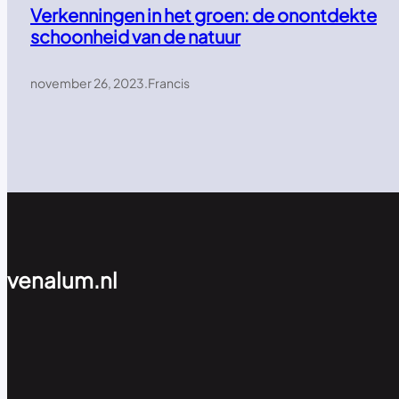
Verkenningen in het groen: de onontdekte
schoonheid van de natuur
november 26, 2023
.
Francis
venalum.nl