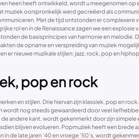
euwen heen heeft ontwikkeld, wordt u meegenomen op e
 dat muziek oorspronkelijk werd gecreëerd als commu
e communiceren. Met de tijd ontstonden er complexere
ijke rol en in de Renaissance zagen we een explosie van
tonden de basisprincipes van harmonie en melodie. 
akten de opname en verspreiding van muziek mogelijk
n er nieuwe muzikale stijlen: jazz, rock, pop en hiphop.
ek, pop en rock
rken en stijlen. Drie hiervan zijn klassiek, pop en roc
 en wordt nog steeds gewaardeerd door veel liefhebbe
de andere kant, wordt gekenmerkt door zijn simpele e
indsdien blijven evolueren. Popmuziek heeft een bred
n in de late jaren ’40 en vroege ’50’s, wordt gekenmer