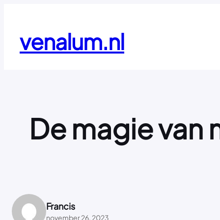
Ga
naar
de
venalum.nl
inhoud
De magie van m
Francis
november 26, 2023