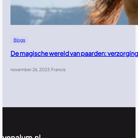
Blogs
De magische wereld van paarden: verzorging,
november 26, 2023
.
Francis
venalum.nl