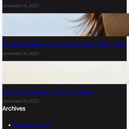
november 26, 2023
De magische wereld van paarden: verzorging, rijden en meer
november 26, 2023
Ontrafel de geheimen van een gezond leven
november 26, 2023
Archives
november 2023