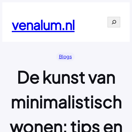
Ga
naar
de
venalum.nl
Search
inhoud
Blogs
De kunst van
minimalistisch
wonen: tips en