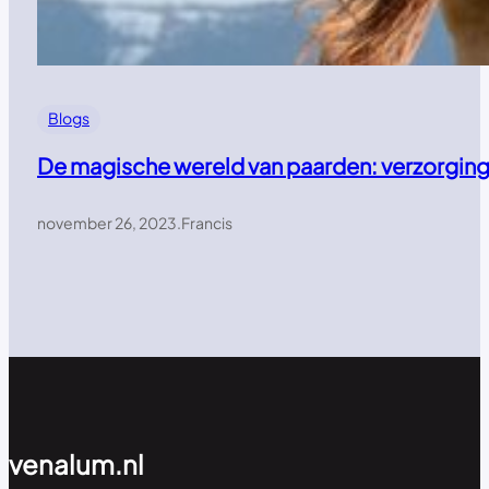
Blogs
De magische wereld van paarden: verzorging,
november 26, 2023
.
Francis
venalum.nl