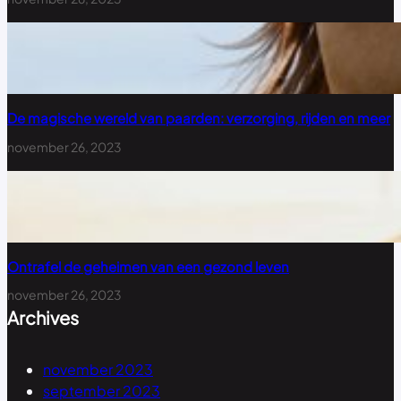
De magische wereld van paarden: verzorging, rijden en meer
november 26, 2023
Ontrafel de geheimen van een gezond leven
november 26, 2023
Archives
november 2023
september 2023