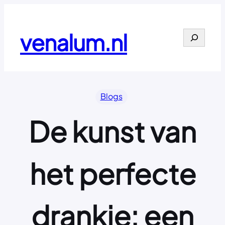
Ga
naar
de
venalum.nl
Search
inhoud
Blogs
De kunst van
het perfecte
drankje: een